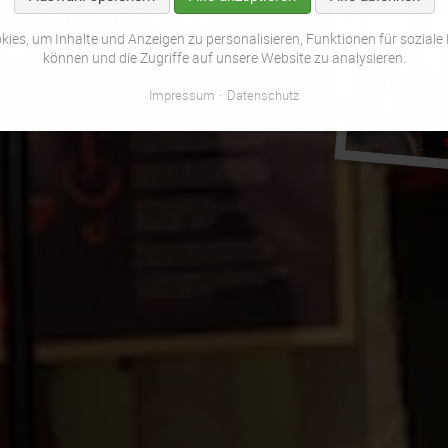
enreden, Prinzenproklamation,
ies, um Inhalte und Anzeigen zu personalisieren, Funktionen für soziale
 Tanzeinlagen
können und die Zugriffe auf unsere Website zu analysieren.
Impressum
Datenschutz