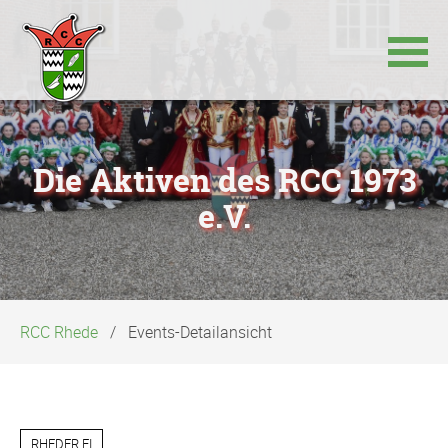
Navigation
überspringen
Die Aktiven des RCC 1973
e.V.
RCC Rhede
Events-Detailansicht
RHEDER EI